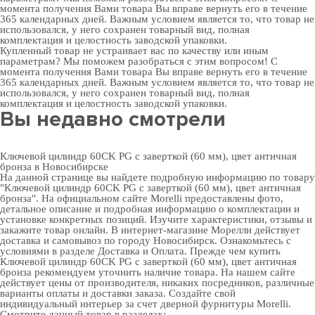
момента получения Вами товара Вы вправе вернуть его в течение
365 календарных дней. Важным условием является то, что товар не
использовался, у него сохранен товарный вид, полная
комплектация и целостность заводской упаковки.
Купленный товар не устраивает вас по качеству или иным
параметрам? Мы поможем разобраться с этим вопросом! С
момента получения Вами товара Вы вправе вернуть его в течение
365 календарных дней. Важным условием является то, что товар не
использовался, у него сохранен товарный вид, полная
комплектация и целостность заводской упаковки.
Вы недавно смотрели
Ключевой цилиндр 60CK PG с заверткой (60 мм), цвет античная
бронза в Новосибирске
На данной странице вы найдете подробную информацию по товару
"Ключевой цилиндр 60CK PG с заверткой (60 мм), цвет античная
бронза". На официальном сайте Morelli предоставлены фото,
детальное описание и подробная информацию о комплектации и
установке конкретных позиций. Изучите характеристики, отзывы и
закажите товар онлайн. В интернет-магазине Морелли действует
доставка и самовывоз по городу Новосибирск. Ознакомьтесь с
условиями в разделе
Доставка и Оплата
. Прежде чем купить
Ключевой цилиндр 60CK PG с заверткой (60 мм), цвет античная
бронза рекомендуем уточнить наличие товара. На нашем сайте
действует цены от производителя, никаких посредников, различные
варианты оплаты и доставки заказа. Создайте свой
индивидуальный интерьер за счет
дверной фурнитуры Morelli
.
Смотрите данный товар в разделах: