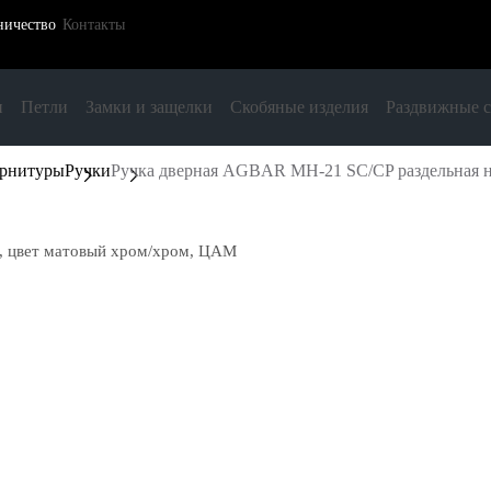
ничество
Контакты
и
Петли
Замки и защелки
Скобяные изделия
Раздвижные 
урнитуры
Ручки
Ручка дверная AGBAR MH-21 SC/CP раздельная н
е, цвет матовый хром/хром, ЦАМ