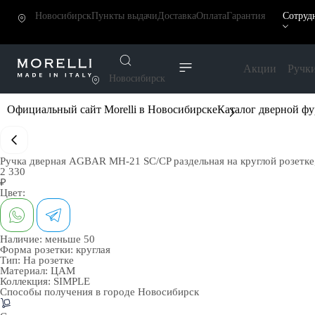
Новосибирск
Пункты выдачи
Доставка
Оплата
Гарантия
Сотруд
Акции
Ручк
Новосибирск
Официальный сайт Morelli в Новосибирске
Каталог дверной ф
Ручка дверная AGBAR MH-21 SC/CP раздельная на круглой розетк
2 330
₽
Цвет:
Наличие:
меньше 50
Форма розетки:
круглая
Тип:
На розетке
Материал:
ЦАМ
Коллекция:
SIMPLE
Способы получения в городе
Новосибирск