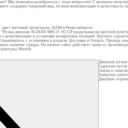
рам? Мы поможем разобраться с этим вопросом! С момента получен
 него сохранен товарный вид, полная комплектация и целостность з
е, цвет матовый хром/хром, ЦАМ в Новосибирске
"Ручка дверная AGBAR MH-21 SC/CP раздельная на круглой розетк
о комплектации и установке конкретных позиций. Изучите характер
Ознакомьтесь с условиями в разделе
Доставка и Оплата
. Прежде че
ить наличие товара. На нашем сайте действует цены от производит
рнитуры Morelli
.
Дверные ручки
Скрытые петли
Замки и защел
Завертки санте
Дверные огран