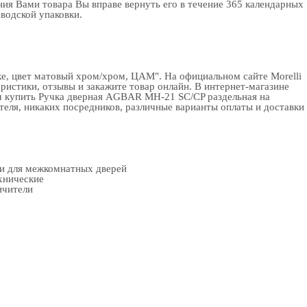
ия Вами товара Вы вправе вернуть его в течение 365 календарных
аводской упаковки.
е, цвет матовый хром/хром, ЦАМ". На официальном сайте Morelli
истики, отзывы и закажите товар онлайн. В интернет-магазине
м купить Ручка дверная AGBAR MH-21 SC/CP раздельная на
еля, никаких посредников, различные варианты оплаты и доставки
ки для межкомнатных дверей
хнические
ичители