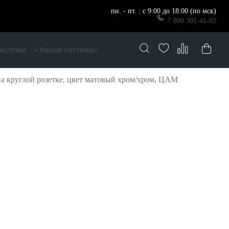
пн. - пт. : с 9:00 до 18:00 (по мск)
7 800 301-41-02
системы
«Умные системы»
а круглой розетке, цвет матовый хром/хром, ЦАМ