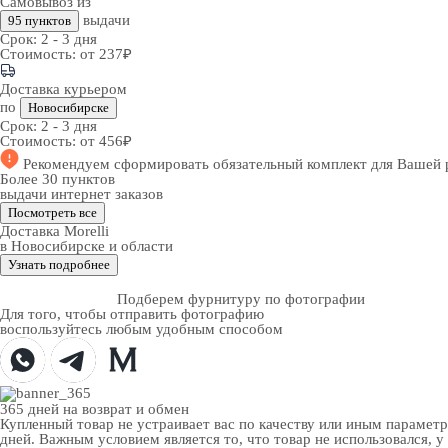
Самовывоз из
выдачи
95 пунктов
Срок:
2 - 3 дня
Стоимость:
от 237₽
Доставка курьером
по
Новосибирске
Срок:
2 - 3 дня
Стоимость:
от 456₽
Рекомендуем
сформировать обязательный комплект
для Вашей 
Более 30 пунктов
выдачи интернет заказов
Посмотреть все
Доставка Morelli
в Новосибирске и области
Узнать подробнее
Подберем фурнитуру по фотографии
Для того, чтобы отправить фотографию
воспользуйтесь любым удобным способом
365 дней
на возврат и обмен
Купленный товар не устраивает вас по качеству или иным парамет
дней. Важным условием является то, что товар не использовался, у