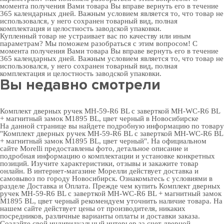
момента получения Вами товара Вы вправе вернуть его в течение
365 календарных дней. Важным условием является то, что товар не
использовался, у него сохранен товарный вид, полная
комплектация и целостность заводской упаковки.
Купленный товар не устраивает вас по качеству или иным
параметрам? Мы поможем разобраться с этим вопросом! С
момента получения Вами товара Вы вправе вернуть его в течение
365 календарных дней. Важным условием является то, что товар не
использовался, у него сохранен товарный вид, полная
комплектация и целостность заводской упаковки.
Вы недавно смотрели
Комплект дверных ручек MH-59-R6 BL с заверткой MH-WC-R6 BL
+ магнитный замок M1895 BL, цвет черный в Новосибирске
На данной странице вы найдете подробную информацию по товару
"Комплект дверных ручек MH-59-R6 BL с заверткой MH-WC-R6 BL
+ магнитный замок M1895 BL, цвет черный". На официальном
сайте Morelli предоставлены фото, детальное описание и
подробная информацию о комплектации и установке конкретных
позиций. Изучите характеристики, отзывы и закажите товар
онлайн. В интернет-магазине Морелли действует доставка и
самовывоз по городу Новосибирск. Ознакомьтесь с условиями в
разделе
Доставка и Оплата
. Прежде чем купить Комплект дверных
ручек MH-59-R6 BL с заверткой MH-WC-R6 BL + магнитный замок
M1895 BL, цвет черный рекомендуем уточнить наличие товара. На
нашем сайте действует цены от производителя, никаких
посредников, различные варианты оплаты и доставки заказа.
Создайте свой индивидуальный интерьер за счет
дверной