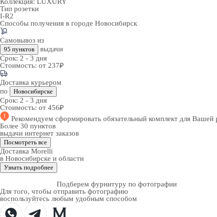
Коллекция:
LUXURY
Тип розетки
I-R2
Способы получения в городе
Новосибирск
Самовывоз из
выдачи
95 пунктов
Срок:
2 - 3 дня
Стоимость:
от 237₽
Доставка курьером
по
Новосибирске
Срок:
2 - 3 дня
Стоимость:
от 456₽
Рекомендуем
сформировать обязательный комплект
для Вашей 
Более 30 пунктов
выдачи интернет заказов
Посмотреть все
Доставка Morelli
в Новосибирске и области
Узнать подробнее
Подберем фурнитуру по фотографии
Для того, чтобы отправить фотографию
воспользуйтесь любым удобным способом