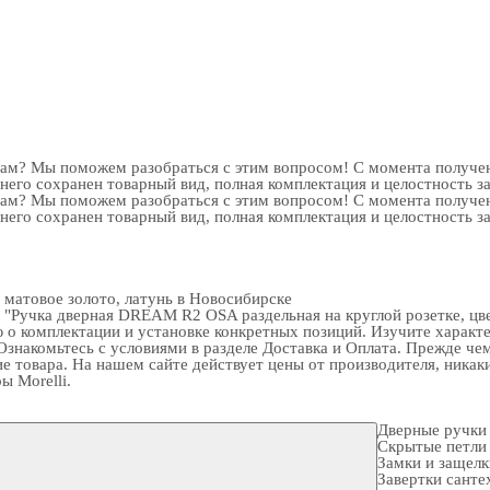
рам? Мы поможем разобраться с этим вопросом! С момента получен
 него сохранен товарный вид, полная комплектация и целостность з
рам? Мы поможем разобраться с этим вопросом! С момента получен
 него сохранен товарный вид, полная комплектация и целостность з
 матовое золото, латунь в Новосибирске
Ручка дверная DREAM R2 OSA раздельная на круглой розетке, цвет
о комплектации и установке конкретных позиций. Изучите характер
Ознакомьтесь с условиями в разделе
Доставка и Оплата
. Прежде че
ие товара. На нашем сайте действует цены от производителя, никак
ы Morelli
.
Дверные ручки
Скрытые петли
Замки и защел
Завертки санте