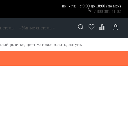
пн. - пт. : с 9:00 до 18:00 (по мск)
7 800 301-41-02
системы
«Умные системы»
ой розетке, цвет матовое золото, латунь