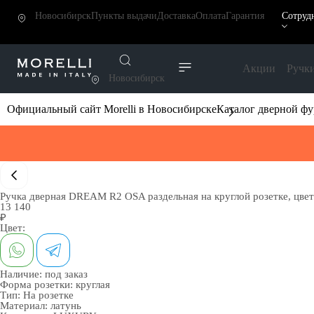
Новосибирск
Пункты выдачи
Доставка
Оплата
Гарантия
Сотруд
Акции
Ручк
Новосибирск
Официальный сайт Morelli в Новосибирске
Каталог дверной ф
Ручка дверная DREAM R2 OSA раздельная на круглой розетке, цвет
13 140
₽
Цвет:
Наличие:
под заказ
Форма розетки:
круглая
Тип:
На розетке
Материал:
латунь