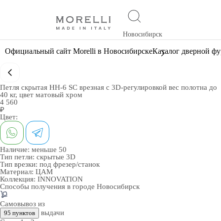
Новосибирск
Официальный сайт Morelli в Новосибирске
Каталог дверной ф
Петля скрытая HH-6 SC врезная с 3D-регулировкой вес полотна до
40 кг, цвет матовый хром
4 560
₽
Цвет:
Наличие:
меньше 50
Тип петли:
скрытые 3D
Тип врезки:
под фрезер/станок
Материал:
ЦАМ
Коллекция:
INNOVATION
Способы получения в городе
Новосибирск
Самовывоз из
выдачи
95 пунктов